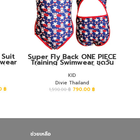
Suit
Supe
Super Fly Back ONE PIECE
mwear
Trai
Training Swimwear ชุดวัน
ข่า ผ้า
พีชข
พีชขาเว้าหลังซุปเปอร์ฟลาย
า
ลายตุ๊กตาลิง+ดาว
KID
Divie Thailand
00
฿
790.00
฿
1,590.00
฿
ช่วยเหลือ