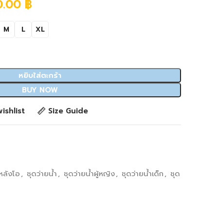
0.00
฿
M
L
XL
หยิบใส่ตะกร้า
BUY NOW
ishlist
Size Guide
หลังโอ
,
ชุดว่ายน้ำ
,
ชุดว่ายน้ำผู้หญิง
,
ชุดว่ายน้ำเด็ก
,
ชุด