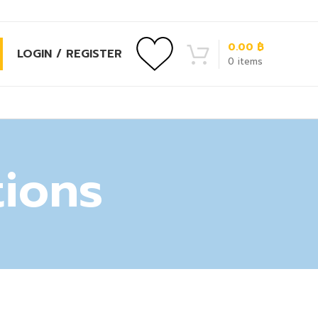
0.00
฿
LOGIN / REGISTER
0
items
ions