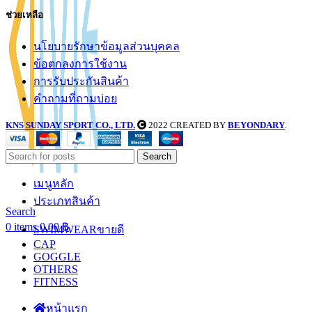
ช่วยเหลือ
นโยบายรักษาข้อมูลส่วนบุคคล
ข้อตกลงการใช้งาน
การรับประกันสินค้า
คำถามที่ถามบ่อย
KNS SUNDAY SPORT CO., LTD.
2022 CREATED BY
BEYONDARY
.
Search
เมนูหลัก
ประเภทสินค้า
Search
0
items
0.00
฿
SWIMWEAR
ขายดี
CAP
GOGGLE
OTHERS
FITNESS
หน้าแรก