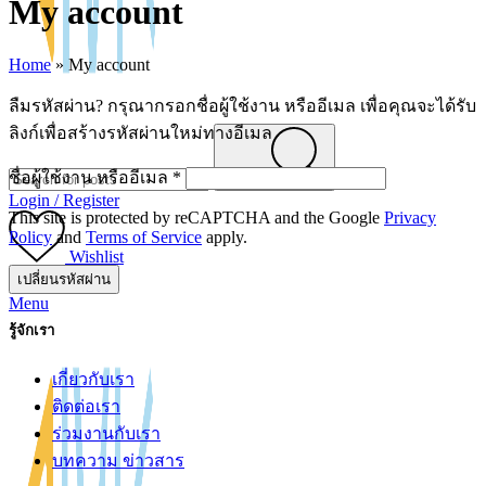
My account
Home
»
My account
ลืมรหัสผ่าน? กรุณากรอกชื่อผู้ใช้งาน หรืออีเมล เพื่อคุณจะได้รับ
ลิงก์เพื่อสร้างรหัสผ่านใหม่ทางอีเมล
ต้องการ
ชื่อผู้ใช้งาน หรืออีเมล
*
Search
Login / Register
This site is protected by reCAPTCHA and the Google
Privacy
Policy
and
Terms of Service
apply.
Wishlist
0
items
0.00
฿
เปลี่ยนรหัสผ่าน
Menu
รู้จักเรา
เกี่ยวกับเรา
ติดต่อเรา
ร่วมงานกับเรา
บทความ ข่าวสาร