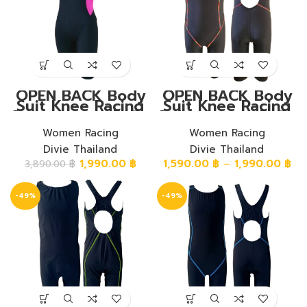
OPEN BACK Body
OPEN BACK Body
Suit Knee Racing
Suit Knee Racing
Swimwear ชุดวันพีช
Swimwear ชุดวันพีช
หลังโอเหนือเข่า ผ้า
หลังโอเหนือเข่า ผ้า
พื้นสีดำ แถบสีชมพู
Women Racing
พื้นสีดำ โรยด้ายสีรุ้ง
Women Racing
Divie Thailand
Divie Thailand
1,990.00
฿
1,590.00
฿
–
1,990.00
฿
3,890.00
฿
-49%
-49%