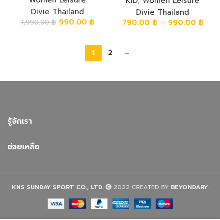
ซุปเปอร์ฟลาย ลายผ้า
Women Leisure
ซุปเปอร์ฟลาย ลาย
KID
,
Women Leisure
ย้อม อมชมพู่อ่อน
ธารน้ำ
Divie Thailand
Divie Thailand
990.00
฿
790.00
฿
–
990.00
฿
1,990.00
฿
1
2
→
รู้จักเรา
ช่วยเหลือ
KNS SUNDAY SPORT CO., LTD.
2022 CREATED BY
BEYONDARY
.