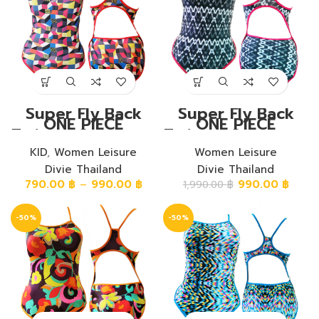
Super Fly Back
Super Fly Back
ONE PIECE
ONE PIECE
Training Swimwear
Training Swimwear
ชุดวันพีชขาเว้าหลัง
ชุดวันพีชขาเว้าหลัง
ซุปเปอร์ฟลาย ลายสี
KID
,
Women Leisure
ซุปเปอร์ฟลาย ลาย
Women Leisure
เหลี่ยมเปียกปูนหลาก
หยักดำเทา-ดำ
Divie Thailand
Divie Thailand
สี
790.00
฿
–
990.00
฿
990.00
฿
1,990.00
฿
-50%
-50%