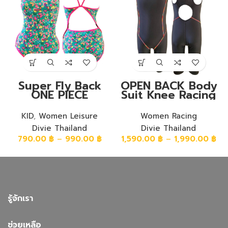
Super Fly Back
OPEN BACK Body
ONE PIECE
Suit Knee Racing
Training Swimwear
Swimwear ชุดวันพีช
ชุดวันพีชขาเว้าหลัง
หลังโอเหนือเข่า ผ้า
KID
,
Women Leisure
Women Racing
ซุปเปอร์ฟลาย ลาย
พื้นสีดำ โรยด้ายสีรุ้ง
Divie Thailand
Divie Thailand
ดอกไม้ ดาว ผีเสื้อ
790.00
฿
–
990.00
฿
1,590.00
฿
–
1,990.00
฿
รู้จักเรา
ช่วยเหลือ