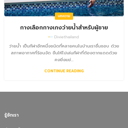
บทความ
กางเลือกกางเกงว่ายน้ำสำหรับผู้ชาย
Diviethailand
ว่ายน้ำ เป็นกีฬาอีกหนึ่งชนิดที่หลายคนในบ้านเราชื่นชอบ ด้วย
สภาพอากาศที่ร้อนจัด ขืนให้ไปเล่นกีฬาที่ต้องตากแดดด้วย
คงยิ่งแย่...
CONTINUE READING
รู้จักเรา